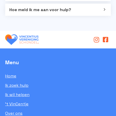
Hoe meld ik me aan voor hulp?
Menu
Home
Ik zoek hulp
Ik wil helpen
’t VinCentje
Over ons